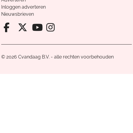
Inloggen adverteren
Nieuwsbrieven
Facebook van Cvandaag
X van Cvandaag
Instagram van Cv
Youtube van Cvandaa
© 2026 Cvandaag B.V. - alle rechten voorbehouden