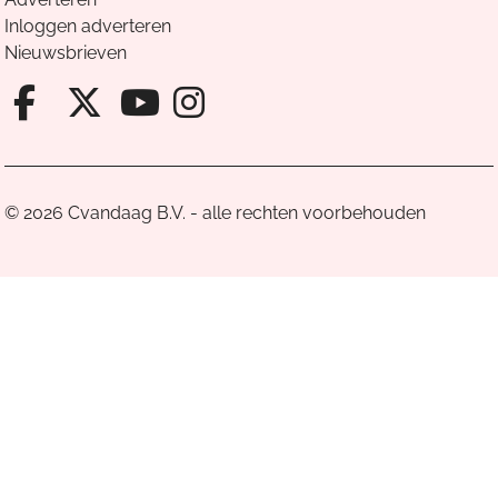
Inloggen adverteren
Nieuwsbrieven
Facebook van Cvandaag
X van Cvandaag
Instagram van Cv
Youtube van Cvandaa
© 2026 Cvandaag B.V. - alle rechten voorbehouden