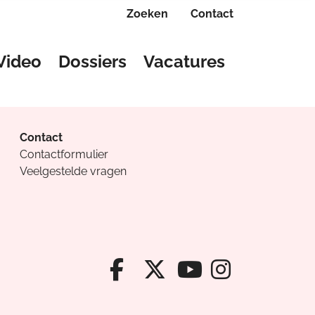
Zoeken
Contact
Video
Dossiers
Vacatures
Contact
Contactformulier
Veelgestelde vragen
Facebook van Cv
X van Cvanda
Instagr
Youtube van