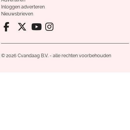
Inloggen adverteren
Nieuwsbrieven
Facebook van Cvandaag
X van Cvandaag
Instagram van Cv
Youtube van Cvandaa
© 2026 Cvandaag B.V. - alle rechten voorbehouden