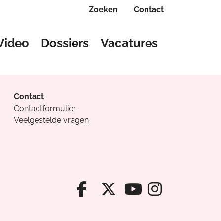
Zoeken
Contact
Video
Dossiers
Vacatures
Contact
Contactformulier
Veelgestelde vragen
Facebook van Cv
X van Cvanda
Instagr
Youtube van