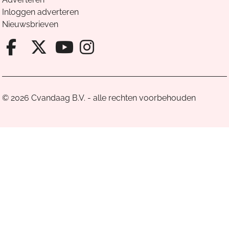
Inloggen adverteren
Nieuwsbrieven
Facebook van Cvandaag
X van Cvandaag
Instagram van Cv
Youtube van Cvandaa
© 2026 Cvandaag B.V. - alle rechten voorbehouden