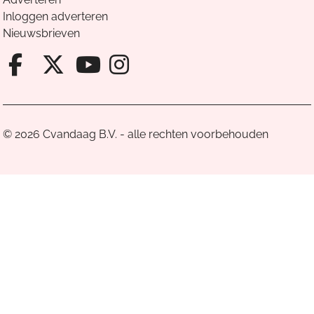
Inloggen adverteren
Nieuwsbrieven
Facebook van Cvandaag
X van Cvandaag
Instagram van Cv
Youtube van Cvandaa
© 2026 Cvandaag B.V. - alle rechten voorbehouden