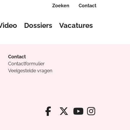
Zoeken
Contact
Video
Dossiers
Vacatures
Contact
Contactformulier
Veelgestelde vragen
Facebook van Cv
X van Cvanda
Instagr
Youtube van