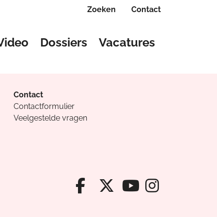
Zoeken
Contact
Video
Dossiers
Vacatures
Contact
Contactformulier
Veelgestelde vragen
Facebook van Cv
X van Cvanda
Instagr
Youtube van