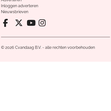
Inloggen adverteren
Nieuwsbrieven
Facebook van Cvandaag
X van Cvandaag
Instagram van Cv
Youtube van Cvandaa
© 2026 Cvandaag B.V. - alle rechten voorbehouden