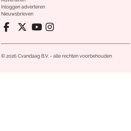
Inloggen adverteren
Nieuwsbrieven
Facebook van Cvandaag
X van Cvandaag
Instagram van Cv
Youtube van Cvandaa
© 2026 Cvandaag B.V. - alle rechten voorbehouden