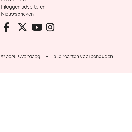
Inloggen adverteren
Nieuwsbrieven
Facebook van Cvandaag
X van Cvandaag
Instagram van Cv
Youtube van Cvandaa
© 2026 Cvandaag B.V. - alle rechten voorbehouden