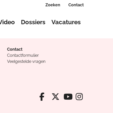
Zoeken
Contact
Video
Dossiers
Vacatures
Contact
Contactformulier
Veelgestelde vragen
Facebook van Cv
X van Cvanda
Instagr
Youtube van