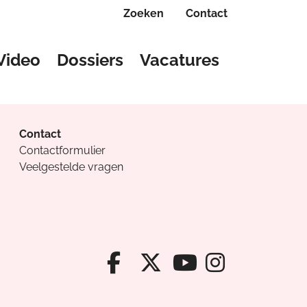
Zoeken
Contact
Video
Dossiers
Vacatures
Contact
Contactformulier
Veelgestelde vragen
Facebook van Cv
X van Cvanda
Instagr
Youtube van