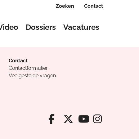
Zoeken
Contact
Video
Dossiers
Vacatures
Contact
Contactformulier
Veelgestelde vragen
Facebook van Cv
X van Cvanda
Instagr
Youtube van