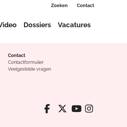
Zoeken
Contact
Video
Dossiers
Vacatures
Contact
Contactformulier
Veelgestelde vragen
Facebook van Cv
X van Cvanda
Instagr
Youtube van