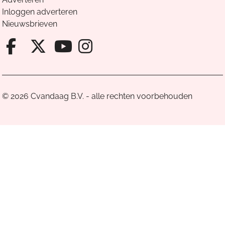
Inloggen adverteren
Nieuwsbrieven
Facebook van Cvandaag
X van Cvandaag
Instagram van Cv
Youtube van Cvandaa
© 2026 Cvandaag B.V. - alle rechten voorbehouden