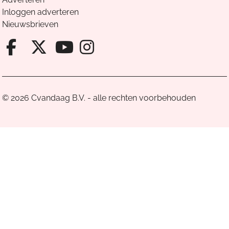
Inloggen adverteren
Nieuwsbrieven
Facebook van Cvandaag
X van Cvandaag
Instagram van Cv
Youtube van Cvandaa
© 2026 Cvandaag B.V. - alle rechten voorbehouden