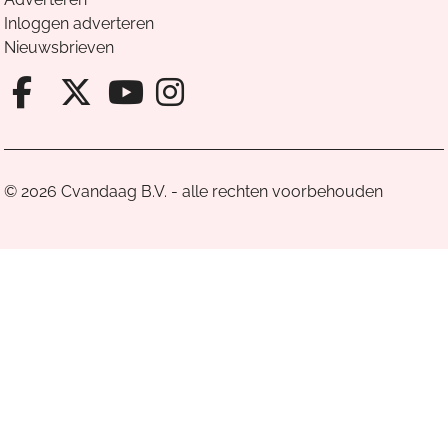
Inloggen adverteren
Nieuwsbrieven
Facebook van Cvandaag
X van Cvandaag
Instagram van Cv
Youtube van Cvandaa
© 2026 Cvandaag B.V. - alle rechten voorbehouden