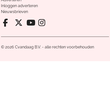
Inloggen adverteren
Nieuwsbrieven
Facebook van Cvandaag
X van Cvandaag
Instagram van Cv
Youtube van Cvandaa
© 2026 Cvandaag B.V. - alle rechten voorbehouden