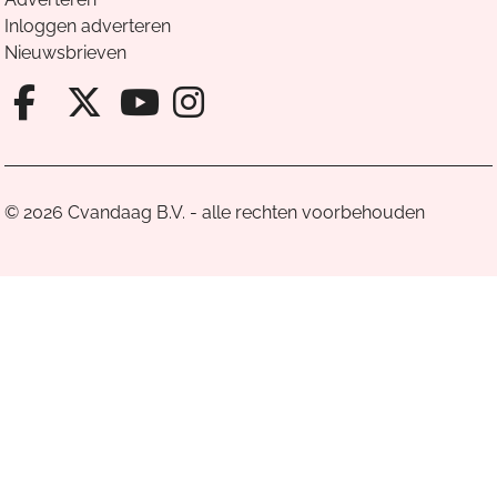
Inloggen adverteren
Nieuwsbrieven
Facebook van Cvandaag
X van Cvandaag
Instagram van Cv
Youtube van Cvandaa
© 2026 Cvandaag B.V. - alle rechten voorbehouden