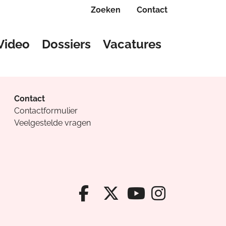
Zoeken
Contact
Video
Dossiers
Vacatures
Contact
Contactformulier
Veelgestelde vragen
Facebook van Cv
X van Cvanda
Instagr
Youtube van