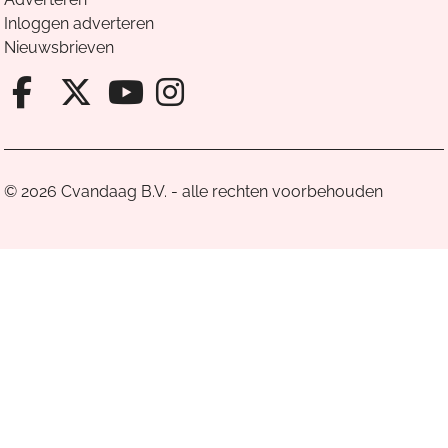
Inloggen adverteren
Nieuwsbrieven
Facebook van Cvandaag
X van Cvandaag
Instagram van Cv
Youtube van Cvandaa
© 2026 Cvandaag B.V. - alle rechten voorbehouden