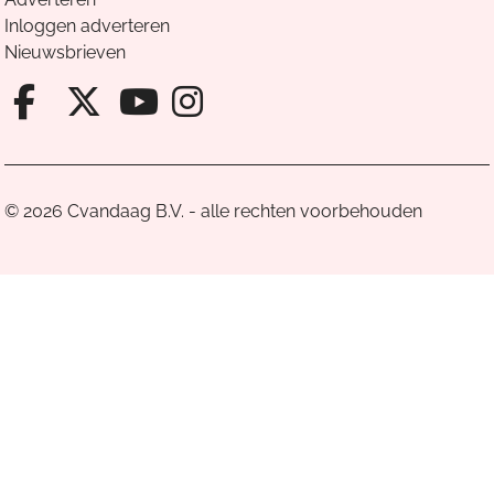
Inloggen adverteren
Nieuwsbrieven
Facebook van Cvandaag
X van Cvandaag
Instagram van Cv
Youtube van Cvandaa
© 2026 Cvandaag B.V. - alle rechten voorbehouden