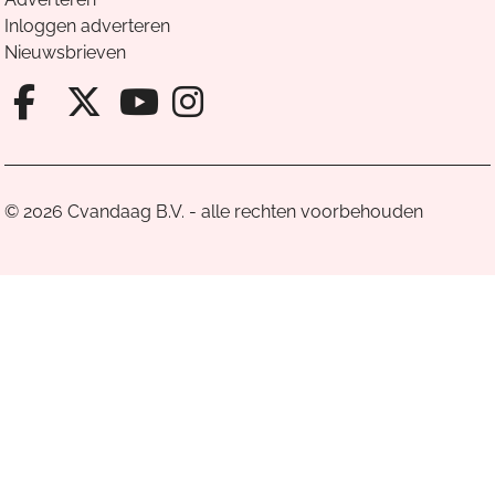
Inloggen adverteren
Nieuwsbrieven
Facebook van Cvandaag
X van Cvandaag
Instagram van Cv
Youtube van Cvandaa
© 2026 Cvandaag B.V. - alle rechten voorbehouden