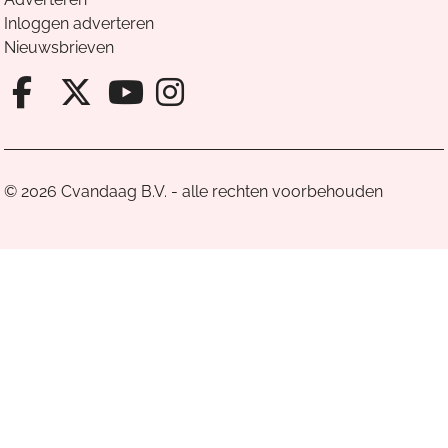
Inloggen adverteren
Nieuwsbrieven
Facebook van Cvandaag
X van Cvandaag
Instagram van Cv
Youtube van Cvandaa
© 2026 Cvandaag B.V. - alle rechten voorbehouden