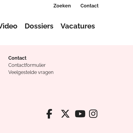
Zoeken
Contact
Video
Dossiers
Vacatures
Contact
Contactformulier
Veelgestelde vragen
Facebook van Cv
X van Cvanda
Instagr
Youtube van