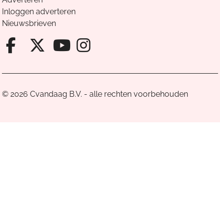
Inloggen adverteren
Nieuwsbrieven
Facebook van Cvandaag
X van Cvandaag
Instagram van Cv
Youtube van Cvandaa
© 2026 Cvandaag B.V. - alle rechten voorbehouden