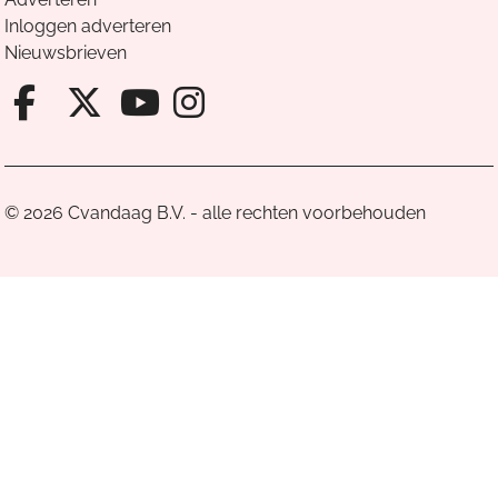
Inloggen adverteren
Nieuwsbrieven
Facebook van Cvandaag
X van Cvandaag
Instagram van Cv
Youtube van Cvandaa
© 2026 Cvandaag B.V. - alle rechten voorbehouden