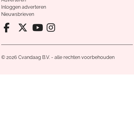
Inloggen adverteren
Nieuwsbrieven
Facebook van Cvandaag
X van Cvandaag
Instagram van Cv
Youtube van Cvandaa
© 2026 Cvandaag B.V. - alle rechten voorbehouden