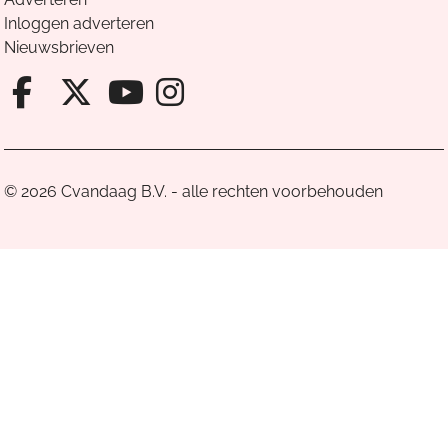
Inloggen adverteren
Nieuwsbrieven
Facebook van Cvandaag
X van Cvandaag
Instagram van Cv
Youtube van Cvandaa
© 2026 Cvandaag B.V. - alle rechten voorbehouden