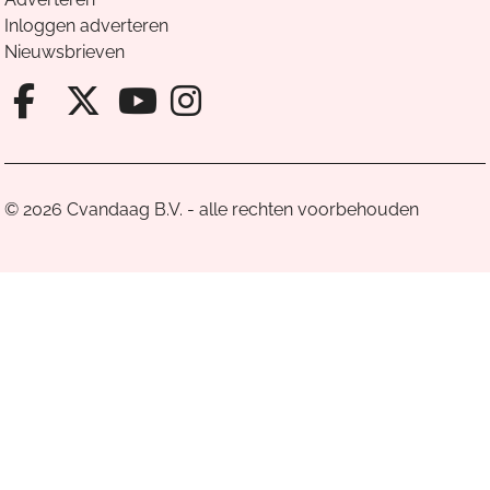
Inloggen adverteren
Nieuwsbrieven
Facebook van Cvandaag
X van Cvandaag
Instagram van Cv
Youtube van Cvandaa
© 2026 Cvandaag B.V. - alle rechten voorbehouden