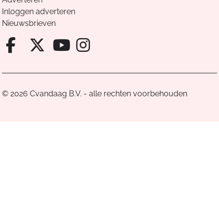
Inloggen adverteren
Nieuwsbrieven
Facebook van Cvandaag
X van Cvandaag
Instagram van Cv
Youtube van Cvandaa
© 2026 Cvandaag B.V. - alle rechten voorbehouden