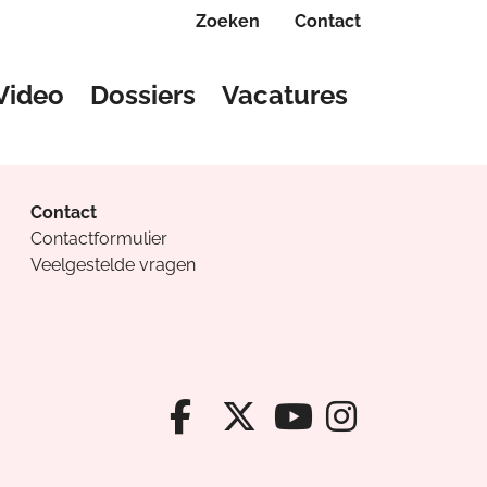
Zoeken
Contact
Video
Dossiers
Vacatures
Contact
Contactformulier
Veelgestelde vragen
Facebook van Cv
X van Cvanda
Instagr
Youtube van