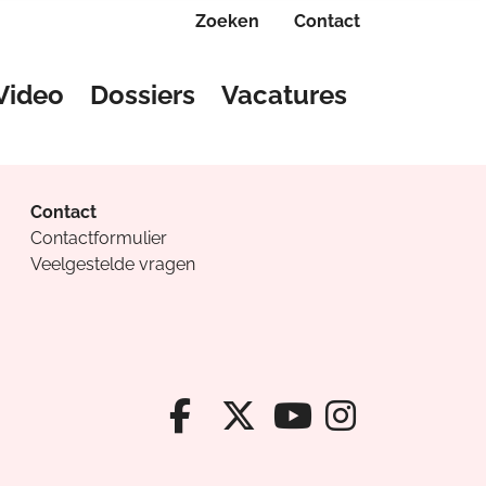
Zoeken
Contact
Video
Dossiers
Vacatures
Contact
Contactformulier
Veelgestelde vragen
Facebook van Cv
X van Cvanda
Instagr
Youtube van