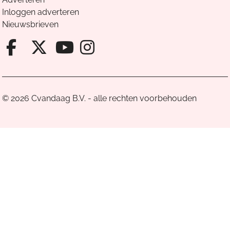
Inloggen adverteren
Nieuwsbrieven
Facebook van Cvandaag
X van Cvandaag
Instagram van Cv
Youtube van Cvandaa
© 2026 Cvandaag B.V. - alle rechten voorbehouden