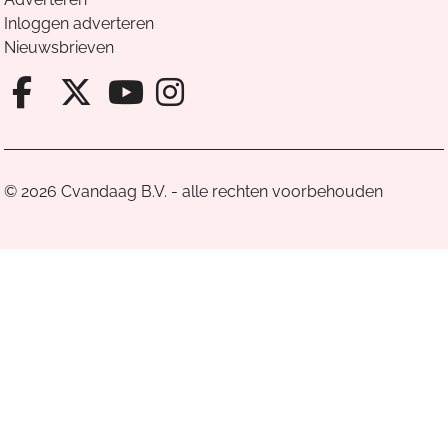
Inloggen adverteren
Nieuwsbrieven
Facebook van Cvandaag
X van Cvandaag
Instagram van Cv
Youtube van Cvandaa
© 2026 Cvandaag B.V. - alle rechten voorbehouden