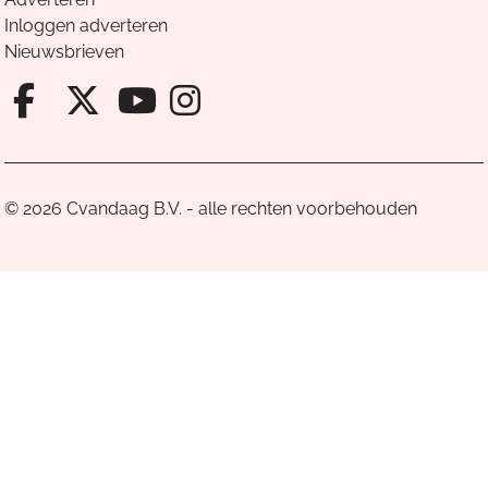
Inloggen adverteren
Nieuwsbrieven
Facebook van Cvandaag
X van Cvandaag
Instagram van Cv
Youtube van Cvandaa
© 2026 Cvandaag B.V. - alle rechten voorbehouden