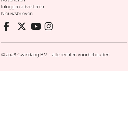
Inloggen adverteren
Nieuwsbrieven
Facebook van Cvandaag
X van Cvandaag
Instagram van Cv
Youtube van Cvandaa
© 2026 Cvandaag B.V. - alle rechten voorbehouden