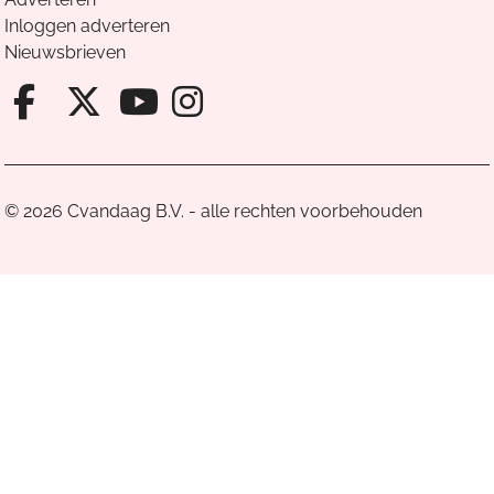
Inloggen adverteren
Nieuwsbrieven
Facebook van Cvandaag
X van Cvandaag
Instagram van Cv
Youtube van Cvandaa
© 2026 Cvandaag B.V. - alle rechten voorbehouden