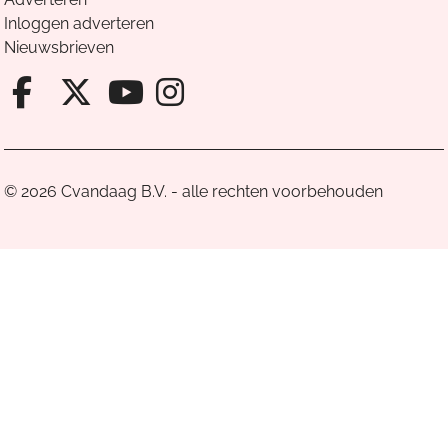
Inloggen adverteren
Nieuwsbrieven
Facebook van Cvandaag
X van Cvandaag
Instagram van Cv
Youtube van Cvandaa
© 2026 Cvandaag B.V. - alle rechten voorbehouden