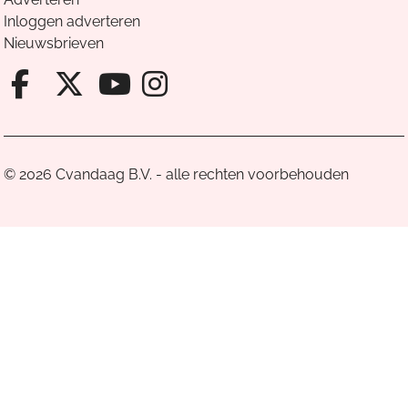
Inloggen adverteren
Nieuwsbrieven
Facebook van Cvandaag
X van Cvandaag
Instagram van Cv
Youtube van Cvandaa
© 2026 Cvandaag B.V. - alle rechten voorbehouden