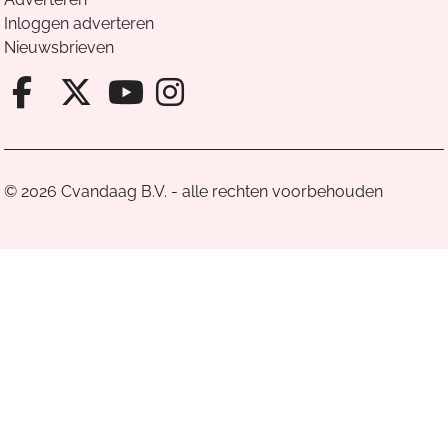
Inloggen adverteren
Nieuwsbrieven
Facebook van Cvandaag
X van Cvandaag
Instagram van Cv
Youtube van Cvandaa
© 2026 Cvandaag B.V. - alle rechten voorbehouden