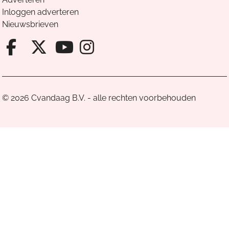
Inloggen adverteren
Nieuwsbrieven
Facebook van Cvandaag
X van Cvandaag
Instagram van Cv
Youtube van Cvandaa
© 2026 Cvandaag B.V. - alle rechten voorbehouden