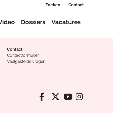
Zoeken
Contact
Video
Dossiers
Vacatures
Contact
Contactformulier
Veelgestelde vragen
Facebook van Cv
X van Cvanda
Instagr
Youtube van