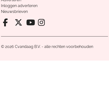
Inloggen adverteren
Nieuwsbrieven
Facebook van Cvandaag
X van Cvandaag
Instagram van Cv
Youtube van Cvandaa
© 2026 Cvandaag B.V. - alle rechten voorbehouden