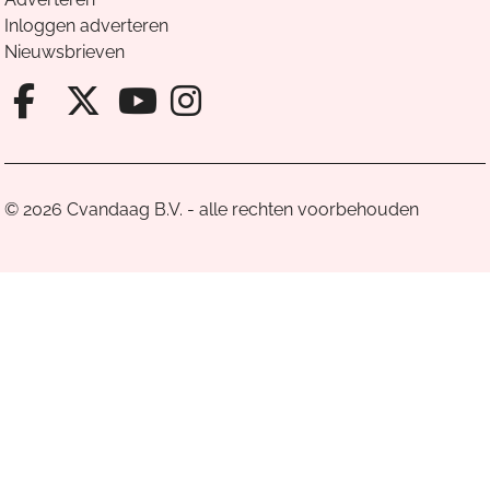
Inloggen adverteren
Nieuwsbrieven
Facebook van Cvandaag
X van Cvandaag
Instagram van Cv
Youtube van Cvandaa
© 2026 Cvandaag B.V. - alle rechten voorbehouden