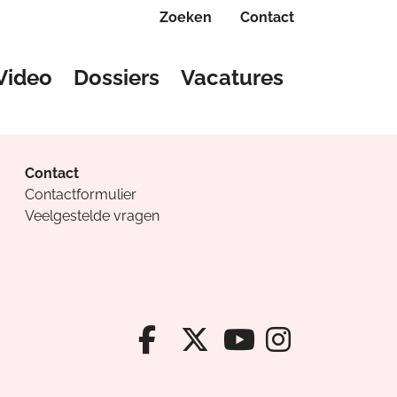
Zoeken
Contact
Video
Dossiers
Vacatures
Contact
Contactformulier
Veelgestelde vragen
Facebook van Cv
X van Cvanda
Instagr
Youtube van