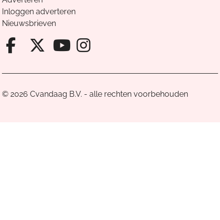
Inloggen adverteren
Nieuwsbrieven
Facebook van Cvandaag
X van Cvandaag
Instagram van Cv
Youtube van Cvandaa
© 2026 Cvandaag B.V. - alle rechten voorbehouden