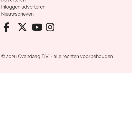
Inloggen adverteren
Nieuwsbrieven
Facebook van Cvandaag
X van Cvandaag
Instagram van Cv
Youtube van Cvandaa
© 2026 Cvandaag B.V. - alle rechten voorbehouden